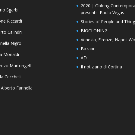
2020 | Oblong Contempora
orio Sgarbi
presents: Paolo Vegas
ne Riccardi
Stories of People and Thing
BIOCLONING
rto Calindri
Venezia, Firenze, Napoli Wo
nella Nigro
Bazaar
a Monaldi
AD
enzo Martongelli
Il notiziario di Cortina
la Cecchelli
 Alberto Farinella