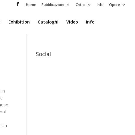
Home
Pubblicazioni
Critici
Info
Opere
a
Exhibition
Cataloghi
Video
Info
Social
 in
ne
amoso
ioni
. Un