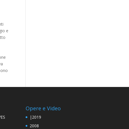
ti
gio e
utto
ione
va
umono
Opere e Video
VES
|2019
2008