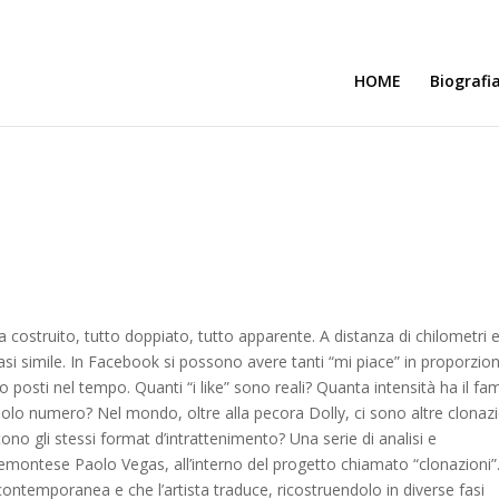
HOME
Biografi
costruito, tutto doppiato, tutto apparente. A distanza di chilometri e
uasi simile. In Facebook si possono avere tanti “mi piace” in proporzio
 posti nel tempo. Quanti “i like” sono reali? Quanta intensità ha il f
 solo numero? Nel mondo, oltre alla pecora Dolly, ci sono altre clonaz
no gli stessi format d’intrattenimento? Una serie di analisi e
iemontese Paolo Vegas, all’interno del progetto chiamato “clonazioni”
contemporanea e che l’artista traduce, ricostruendolo in diverse fasi