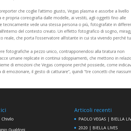
toreporter che coglie l’attimo giusto, Vegas plasma e assorbe a livello
 propria coreografia dalle modelle, ai vestiti, agli oggetti fino alle
e tecnicamente vede una stessa persona o più, fotografate in differen
ll’interno del contesto creato. Un effetto fotografico di sogno, mirag
 reale, che porta l’osservatore all’istante in cui sta vivendo perché t
re fotografiche a pezzo unico, contrapponendosi alla tiratura non
racce umane replicate in continui sdoppiamenti, che mettono in relaz
insieme di emozioni che Vegas compone perché possiede, come indica
a di emozionare, il gesto di catturare”, quindi “tre concetti che riass
ici
Articoli recenti
 Chivilo
PAOLO VEGAS | BIELLA LI
2020 | BIELLA LIVES
inio Gualdoni