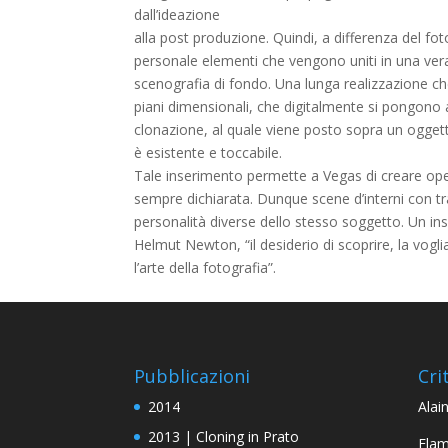
dall’ideazione
alla post produzione. Quindi, a differenza del fo
personale elementi che vengono uniti in una vera e
scenografia di fondo. Una lunga realizzazione ch
piani dimensionali, che digitalmente si pongono a
clonazione, al quale viene posto sopra un oggetto
è esistente e toccabile.
Tale inserimento permette a Vegas di creare ope
sempre dichiarata. Dunque scene d’interni con t
personalità diverse dello stesso soggetto. Un 
Helmut Newton, “il desiderio di scoprire, la vogli
l’arte della fotografia”.
Pubblicazioni
Crit
2014
Alain
2013 | Cloning in Prato
Flam